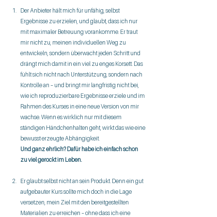
Der Anbieter hält mich für unfähig, selbst 
Ergebnisse zu erzielen, und glaubt, dass ich nur 
mit maximaler Betreuung vorankomme. Er traut 
mir nicht zu, meinen individuellen Weg zu 
entwickeln, sondern überwacht jeden Schritt und 
drängt mich damit in ein viel zu enges Korsett. Das 
fühlt sich nicht nach Unterstützung, sondern nach 
Kontrolle an – und bringt mir langfristig nicht bei, 
wie ich reproduzierbare Ergebnisse erziele und im 
Rahmen des Kurses in eine neue Version von mir 
wachse. Wenn es wirklich nur mit diesem 
ständigen Händchenhalten geht, wirkt das wie eine 
bewusst erzeugte Abhängigkeit. 
Und ganz ehrlich? Dafür habe ich einfach schon 
zu viel gerockt im Leben.
Er glaubt selbst nicht an sein Produkt. Denn ein gut 
aufgebauter Kurs sollte mich doch in die Lage 
versetzen, mein Ziel mit den bereitgestellten 
Materialien zu erreichen – ohne dass ich eine 