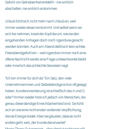
Gefühl von Getriebenheit entsteht – nie wirklich 
abschalten, nie wirklich ankommen.
Urlaub fühlt sich nicht mehr nach Urlaub an, weil 
immer wieder etwas reinkommt. Und selbst wenn sie 
sich frei nehmen, kreist der Kopf darum, wie sie den 
eingehenden Anfragen doch noch irgendwie gerecht 
werden könnten. Auch am Abend stellt sich kein echtes 
Feierabendgefühl ein – weil irgendwo immer noch eine 
offene Nachricht wartet, eine Frage unbeantwortet bleibt 
oder innerlich das schlechte Gewissen nagt.
"Ich bin immer für dich da." Ein Satz, den viele 
Unternehmerinnen und Selbstständige schon oft gesagt 
haben. Kundenorientierung ist schließlich das A und O, 
oder? Immer wieder höre ich jedoch von Menschen, die 
genau diese ständige Erreichbarkeit leid sind. Sie fühlt 
sich an wie eine nicht enden wollende Verpflichtung, 
die sie Energie kostet. Aber sie glauben, dass es nicht 
anders geht, weil „der Kunde das erwartet“.
Meine These: Gut gemeint – aber absolut nicht sinnvoll!