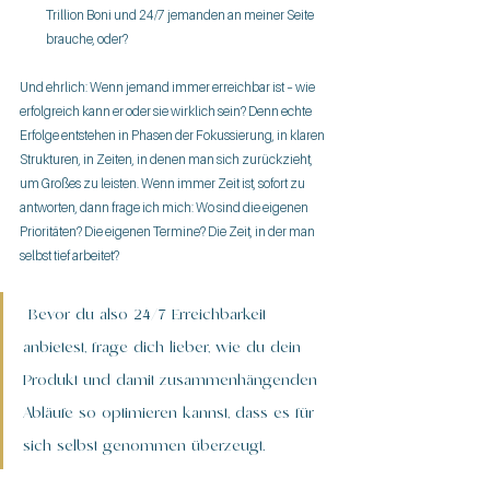
Trillion Boni und 24/7 jemanden an meiner Seite 
brauche, oder?
Und ehrlich: Wenn jemand immer erreichbar ist – wie 
erfolgreich kann er oder sie wirklich sein? Denn echte 
Erfolge entstehen in Phasen der Fokussierung, in klaren 
Strukturen, in Zeiten, in denen man sich zurückzieht, 
um Großes zu leisten. Wenn immer Zeit ist, sofort zu 
antworten, dann frage ich mich: Wo sind die eigenen 
Prioritäten? Die eigenen Termine? Die Zeit, in der man 
selbst tief arbeitet?
 Bevor du also 24/7 Erreichbarkeit 
anbietest, frage dich lieber, wie du dein 
Produkt und damit zusammenhängenden 
Abläufe so optimieren kannst, dass es für 
sich selbst genommen überzeugt.