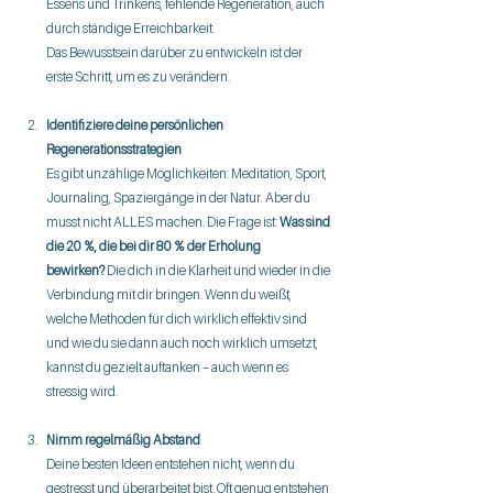
Essens und Trinkens, fehlende Regeneration, auch 
durch ständige Erreichbarkeit. 
Das Bewusstsein darüber zu entwickeln ist der 
erste Schritt, um es zu verändern.
Identifiziere deine persönlichen 
Regenerationsstrategien
Es gibt unzählige Möglichkeiten: Meditation, Sport, 
Journaling, Spaziergänge in der Natur. Aber du 
musst nicht ALLES machen. Die Frage ist: 
Was sind 
die 20 %, die bei dir 80 % der Erholung 
bewirken?
 Die dich in die Klarheit und wieder in die 
Verbindung mit dir bringen. Wenn du weißt, 
welche Methoden für dich wirklich effektiv sind 
und wie du sie dann auch noch wirklich umsetzt, 
kannst du gezielt auftanken – auch wenn es 
stressig wird.
Nimm regelmäßig Abstand
Deine besten Ideen entstehen nicht, wenn du 
gestresst und überarbeitet bist. Oft genug entstehen 