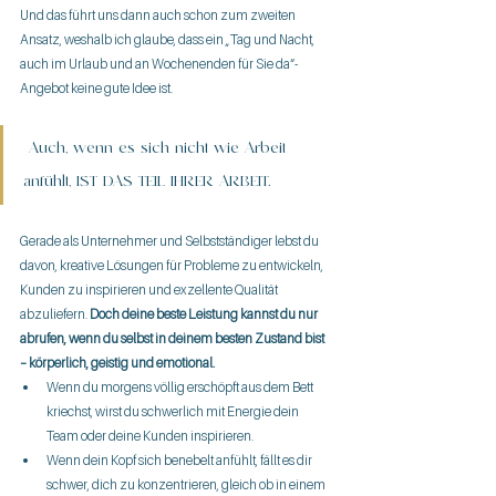
Und das führt uns dann auch schon zum zweiten 
Ansatz, weshalb ich glaube, dass ein „Tag und Nacht, 
auch im Urlaub und an Wochenenden für Sie da“-
Angebot keine gute Idee ist.
 Auch, wenn es sich nicht wie Arbeit 
anfühlt, IST DAS TEIL IHRER ARBEIT.
Gerade als Unternehmer und Selbstständiger lebst du 
davon, kreative Lösungen für Probleme zu entwickeln, 
Kunden zu inspirieren und exzellente Qualität 
abzuliefern. 
Doch deine beste Leistung kannst du nur 
abrufen, wenn du selbst in deinem besten Zustand bist 
– körperlich, geistig und emotional.
Wenn du morgens völlig erschöpft aus dem Bett 
kriechst, wirst du schwerlich mit Energie dein 
Team oder deine Kunden inspirieren.
Wenn dein Kopf sich benebelt anfühlt, fällt es dir 
schwer, dich zu konzentrieren, gleich ob in einem 