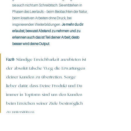
sie auch nicht am Schreibtisch. Sie entstehen in 
Phasen des Leerlaufs – beim Beobachten der Natur, 
beim kreativen Arbeiten ohne Druck, bei 
inspirierenden Weiterbildungen. 
Je mehr du dir 
erlaubst, bewusst Abstand zu nehmen und zu 
erkennen auch das ist Teil deiner Arbeit, desto 
besser wird deine Output.
Fazit:
 Ständige Erreichbarkeit anzubieten ist 
der absolut falsche Weg die Erwartungen 
deiner Kunden zu übertreffen. Sorge 
lieber dafür, dass Deine Produkt und Du 
immer in Topform sind um den Kunden 
beim Erreichen seiner Ziele bestmöglich 
zu unterstützen.