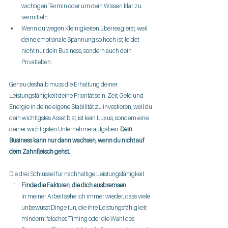
wichtigen Termin oder um dein Wissen klar zu 
vermitteln.
Wenn du wegen Kleinigkeiten überreagierst, weil 
deine emotionale Spannung so hoch ist, leidet 
nicht nur dein Business, sondern auch dein 
Privatleben.
Genau deshalb muss die Erhaltung deiner 
Leistungsfähigkeit deine Priorität sein. Zeit, Geld und 
Energie in deine eigene Stabilität zu investieren, weil du 
dein wichtigstes Asset bist, ist kein Luxus, sondern eine 
deiner wichtigsten Unternehmeraufgaben. 
Dein 
Business kann nur dann wachsen, wenn du nicht auf 
dem Zahnfleisch gehst.
Die drei Schlüssel für nachhaltige Leistungsfähigkeit
Finde die Faktoren, die dich ausbremsen
In meiner Arbeit sehe ich immer wieder, dass viele 
unbewusst Dinge tun, die ihre Leistungsfähigkeit 
mindern: falsches Timing oder die Wahl des 