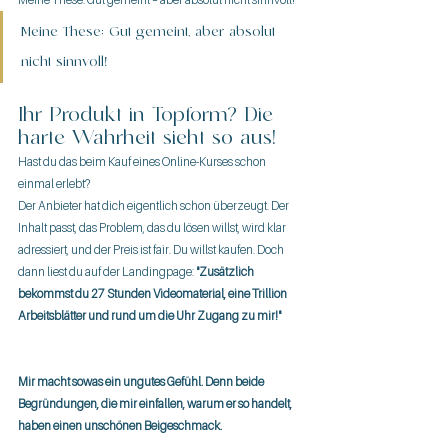
Meine These: Gut gemeint, aber absolut 
nicht sinnvoll!
Ihr Produkt in Topform? Die 
harte Wahrheit sieht so aus!
Hast du das beim Kauf eines Online-Kurses schon 
einmal erlebt?
Der Anbieter hat dich eigentlich schon überzeugt. Der 
Inhalt passt, das Problem, das du lösen willst, wird klar 
adressiert, und der Preis ist fair. Du willst kaufen. Doch 
dann liest du auf der Landingpage: 
"Zusätzlich 
bekommst du 27 Stunden Videomaterial, eine Trillion 
Arbeitsblätter und rund um die Uhr Zugang zu mir!"
Mir macht sowas ein ungutes Gefühl. Denn beide 
Begründungen, die mir einfallen, warum er so handelt, 
haben einen unschönen Beigeschmack.