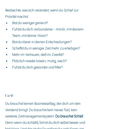
Beobachte, was sich verändert, wenn du Schlaf zur 
Priorität machst:
Bist du weniger genervt?
Fühlst du dich verbundener – mit dir, mit deinem 
Team, mit deiner Vision?
Bist du klarer in deinen Entscheidungen?
Schaffst du in weniger Zeit mehr zu erledigen?
Mehr im Vertrauen, statt im Zweifel?
Plötzlich wieder kreativ, mutig, wach?
Fühlst du dich gesünder und fitter?
Fazit:
Du brauchst keinen Businessalltag, der dich um den 
Verstand bringt. Du brauchst kein neues Tool, kein 
weiteres Zeitmanagementsystem. 
Du brauchst Schlaf.
Denn wenn du schläfst, führst du dich selbst besser und 
bist klarer. Und das ist die Grundlage für jede Form von 