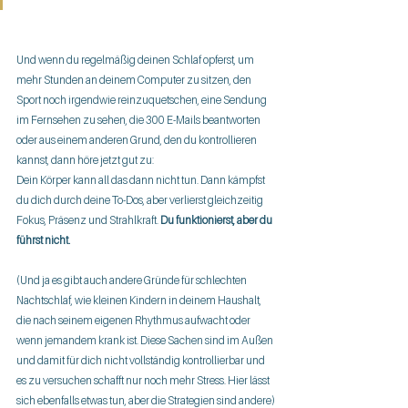
Und wenn du regelmäßig deinen Schlaf opferst, um 
mehr Stunden an deinem Computer zu sitzen, den 
Sport noch irgendwie reinzuquetschen, eine Sendung 
im Fernsehen zu sehen, die 300 E-Mails beantworten 
oder aus einem anderen Grund, den du kontrollieren 
kannst, dann höre jetzt gut zu:
Dein Körper kann all das dann nicht tun. Dann kämpfst 
du dich durch deine To-Dos, aber verlierst gleichzeitig 
Fokus, Präsenz und Strahlkraft. 
Du funktionierst, aber du 
führst nicht.
(Und ja es gibt auch andere Gründe für schlechten 
Nachtschlaf, wie kleinen Kindern in deinem Haushalt, 
die nach seinem eigenen Rhythmus aufwacht oder 
wenn jemandem krank ist. Diese Sachen sind im Außen 
und damit für dich nicht vollständig kontrollierbar und 
es zu versuchen schafft nur noch mehr Stress. Hier lässt 
sich ebenfalls etwas tun, aber die Strategien sind andere)