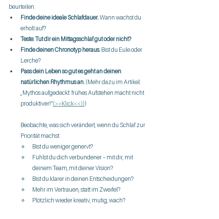
beurteilen:
Finde deine ideale Schlafdauer.
 Wann wachst du 
erholt auf?
Teste: Tut dir ein Mittagsschlaf gut oder nicht?
Finde deinen Chronotyp heraus.
 Bist du Eule oder 
Lerche?
Pass dein Leben so gut es geht an deinen 
natürlichen Rhythmus an.
 (Mehr dazu im Artikel: 
„Mythos aufgedeckt: frühes Aufstehen macht nicht 
produktiver!“
(>>Klick<<))
)
Beobachte, was sich verändert, wenn du Schlaf zur 
Priorität machst:
Bist du weniger genervt?
Fühlst du dich verbundener – mit dir, mit 
deinem Team, mit deiner Vision?
Bist du klarer in deinen Entscheidungen?
Mehr im Vertrauen, statt im Zweifel?
Plötzlich wieder kreativ, mutig, wach?