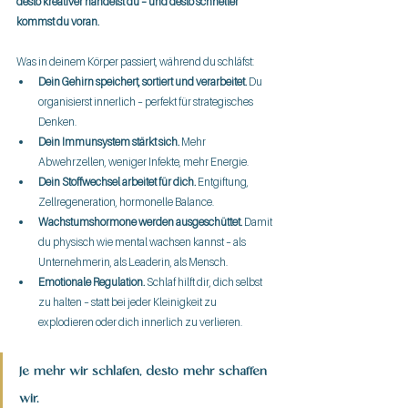
desto kreativer handelst du – und desto schneller 
kommst du voran.
Was in deinem Körper passiert, während du schläfst:
Dein Gehirn speichert, sortiert und verarbeitet.
 Du 
organisierst innerlich – perfekt für strategisches 
Denken.
Dein Immunsystem stärkt sich.
 Mehr 
Abwehrzellen, weniger Infekte, mehr Energie.
Dein Stoffwechsel arbeitet für dich.
 Entgiftung, 
Zellregeneration, hormonelle Balance.
Wachstumshormone werden ausgeschüttet.
 Damit 
du physisch wie mental wachsen kannst – als 
Unternehmerin, als Leaderin, als Mensch.
Emotionale Regulation.
 Schlaf hilft dir, dich selbst 
zu halten – statt bei jeder Kleinigkeit zu 
explodieren oder dich innerlich zu verlieren.
Je mehr wir schlafen, desto mehr schaffen 
wir.