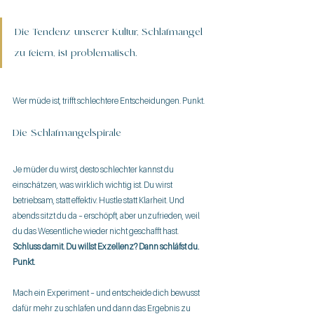
Die Tendenz unserer Kultur, Schlafmangel 
zu feiern, ist problematisch.
Wer müde ist, trifft schlechtere Entscheidungen. Punkt.
Die Schlafmangelspirale
Je müder du wirst, desto schlechter kannst du 
einschätzen, was wirklich wichtig ist. Du wirst 
betriebsam, statt effektiv. Hustle statt Klarheit. Und 
abends sitzt du da – erschöpft, aber unzufrieden, weil 
du das Wesentliche wieder nicht geschafft hast.
Schluss damit. Du willst Exzellenz? Dann schläfst du. 
Punkt.
Mach ein Experiment – und entscheide dich bewusst 
dafür mehr zu schlafen und dann das Ergebnis zu 