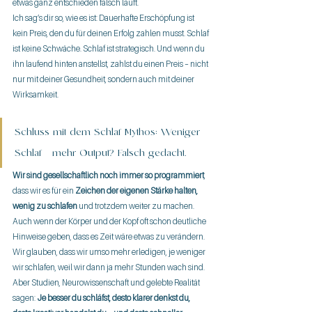
etwas ganz entschieden falsch läuft.
Ich sag’s dir so, wie es ist: Dauerhafte Erschöpfung ist 
kein Preis, den du für deinen Erfolg zahlen musst. Schlaf 
ist keine Schwäche. Schlaf ist strategisch. Und wenn du 
ihn laufend hinten anstellst, zahlst du einen Preis – nicht 
nur mit deiner Gesundheit, sondern auch mit deiner 
Wirksamkeit.
Schluss mit dem Schlaf-Mythos: Weniger 
Schlaf = mehr Output? Falsch gedacht.
Wir sind gesellschaftlich noch immer so programmiert
, 
dass wir es für ein 
Zeichen der eigenen Stärke halten, 
wenig zu schlafen
 und trotzdem weiter zu machen.  
Auch wenn der Körper und der Kopf oft schon deutliche 
Hinweise geben, dass es Zeit wäre etwas zu verändern. 
Wir glauben, dass wir umso mehr erledigen, je weniger 
wir schlafen, weil wir dann ja mehr Stunden wach sind. 
Aber Studien, Neurowissenschaft und gelebte Realität 
sagen: 
Je besser du schläfst, desto klarer denkst du, 