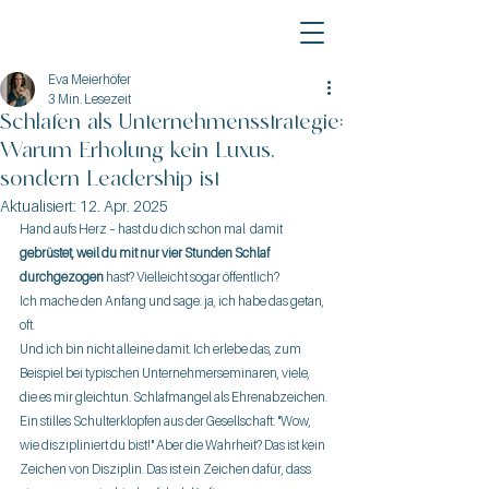
Eva Meierhöfer
3 Min. Lesezeit
Schlafen als Unternehmensstrategie:
Warum Erholung kein Luxus,
sondern Leadership ist
Aktualisiert:
12. Apr. 2025
Hand aufs Herz – hast du dich schon mal  damit 
gebrüstet, weil du mit nur vier Stunden Schlaf 
durchgezogen
 hast? Vielleicht sogar öffentlich? 
Ich mache den Anfang und sage: ja, ich habe das getan, 
oft.
Und ich bin nicht alleine damit. Ich erlebe das, zum 
Beispiel bei typischen Unternehmerseminaren, viele, 
die es mir gleichtun. Schlafmangel als Ehrenabzeichen. 
Ein stilles Schulterklopfen aus der Gesellschaft: "Wow, 
wie diszipliniert du bist!" Aber die Wahrheit? Das ist kein 
Zeichen von Disziplin. Das ist ein Zeichen dafür, dass 